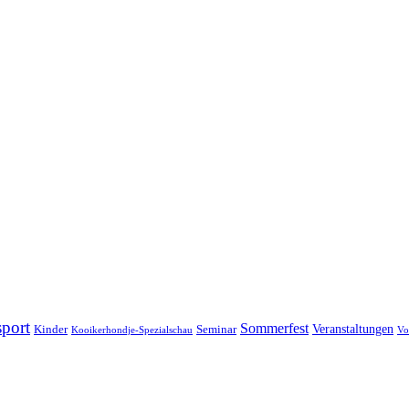
port
Sommerfest
Veranstaltungen
Kinder
Seminar
Kooikerhondje-Spezialschau
Vo