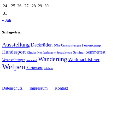
24
25
26
27
28
29
30
31
« Juli
Schlagwörter
Ausstellung
Deckrüden
Feriencamp
DNA-Untersuchungen
Hundesport
Sommerfest
Kinder
Seminar
Kooikerhondje-Spezialschau
Wanderung
Weihnachtsfeier
Veranstaltungen
Vorstand
Welpen
Zuchtstätte
Züchter
Datenschutz
|
Impressum
|
Kontakt