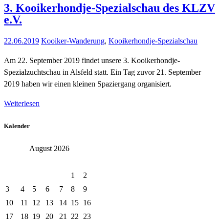
3. Kooikerhondje-Spezialschau des KLZV
e.V.
22.06.2019
Kooiker-Wanderung
,
Kooikerhondje-Spezialschau
Am 22. September 2019 findet unsere 3. Kooikerhondje-
Spezialzuchtschau in Alsfeld statt. Ein Tag zuvor 21. September
2019 haben wir einen kleinen Spaziergang organisiert.
Weiterlesen
Kalender
August 2026
Mo.
Di.
Mi.
Do.
Fr.
Sa.
So.
1
2
3
4
5
6
7
8
9
10
11
12
13
14
15
16
17
18
19
20
21
22
23