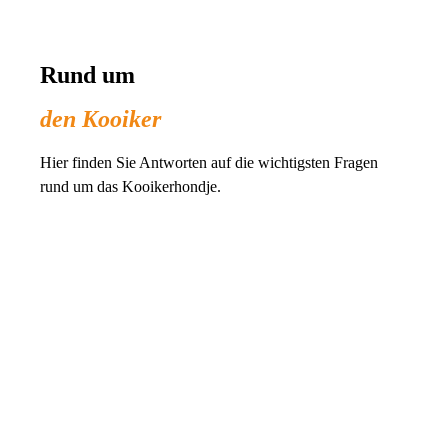
Rund um
den Kooiker
Hier finden Sie Antworten auf die wichtigsten Fragen
rund um das Kooikerhondje.
Größe
Größe Rüden: zwischen 38 cm und 43 cm,
Hündinnen: zwischen 36 cm und 41 cm
Gewicht
Das Kooikerhondje wiegt je nach Größe 9 bis