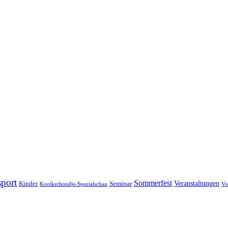
port
Sommerfest
Veranstaltungen
Kinder
Seminar
Kooikerhondje-Spezialschau
Vo